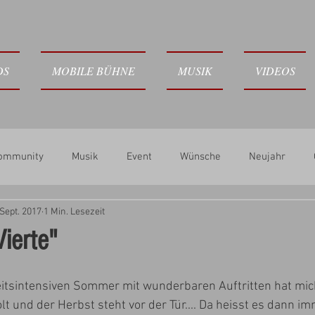
DS
MOBILE BÜHNE
MUSIK
VIDEOS
Community
Musik
Event
Wünsche
Neujahr
 Sept. 2017
1 Min. Lesezeit
ierte"
itsintensiven Sommer mit wunderbaren Auftritten hat mich
t und der Herbst steht vor der Tür.... Da heisst es dann imm