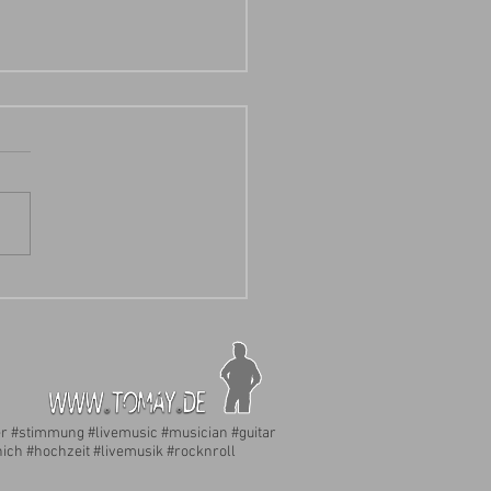
ezlwirtschaft - "Aufn Huat Roas"
r #stimmung #livemusic #musician #guitar
ich #hochzeit #livemusik #rocknroll