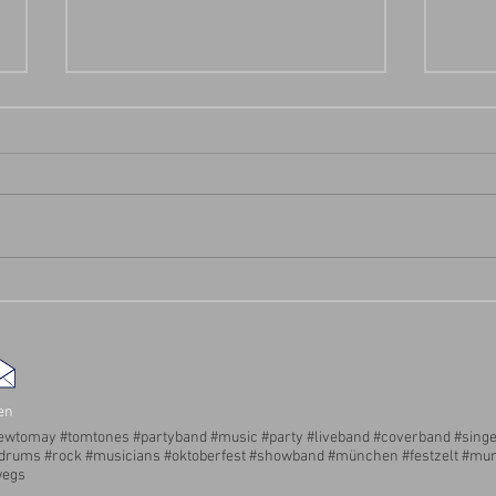
Faschingsendspurt 2023
Die Sp
edien
wtomay #tomtones #partyband #music #party #liveband #coverband #singe
#drums #rock #musicians #oktoberfest #showband #münchen #festzelt #mun
wegs