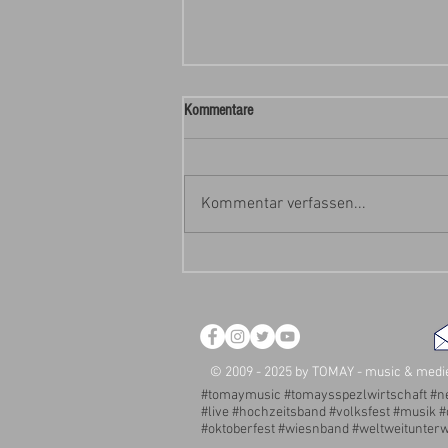
Kommentare
Kommentar verfassen...
Ab Donnerstag wieder geöffnet
© 2009 - 2025 by TOMAY - music & m
#tomaymusic #tomaysspezlwirtschaft #ne
#live #hochzeitsband #volksfest #musik 
#oktoberfest #wiesnband #weltweitunter