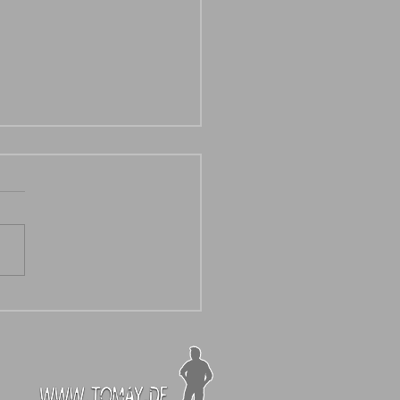
ezlwirtschaft - "Aufn Huat Roas"