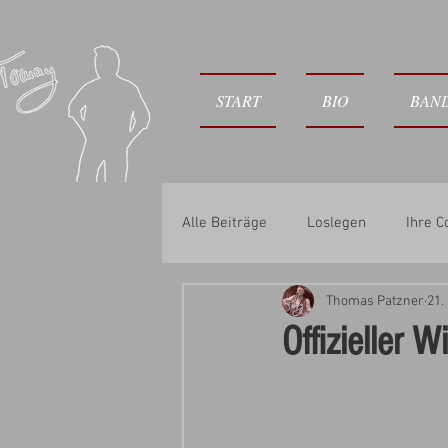
START
BIO
BAN
Alle Beiträge
Loslegen
Ihre 
Thomas Patzner
21.
Offizieller 