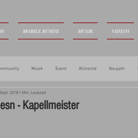
DS
MOBILE BÜHNE
MUSIK
VIDEOS
Community
Musik
Event
Wünsche
Neujahr
 Sept. 2018
1 Min. Lesezeit
Wiesn - Kapellmeister