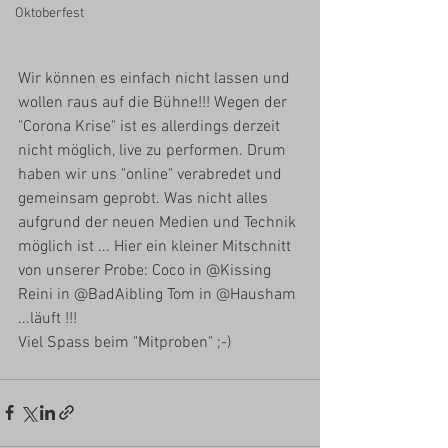
Oktoberfest
Wir können es einfach nicht lassen und 
wollen raus auf die Bühne!!! Wegen der 
"Corona Krise" ist es allerdings derzeit 
nicht möglich, live zu performen. Drum 
haben wir uns "online" verabredet und 
gemeinsam geprobt. Was nicht alles 
aufgrund der neuen Medien und Technik 
möglich ist ... Hier ein kleiner Mitschnitt 
von unserer Probe: Coco in @Kissing 
Reini in @BadAibling Tom in @Hausham 
...läuft !!!
Viel Spass beim "Mitproben" ;-) 