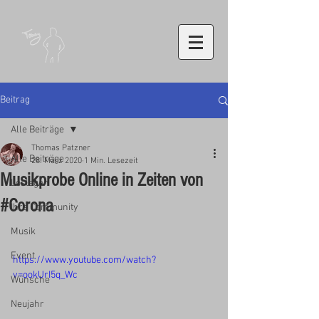
Beitrag
Alle Beiträge
Thomas Patzner
Alle Beiträge
28. März 2020
1 Min. Lesezeit
Musikprobe Online in Zeiten von
Loslegen
#Corona
Ihre Community
Musik
Event
https://www.youtube.com/watch?
v=ookUrI5q_Wc
Wünsche
Neujahr